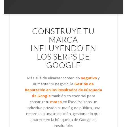
CONSTRUYE TU
MARCA
INFLUYENDO EN
LOS SERPS DE
GOOGLE
Más allá de eliminar contenido
negativo
y
aumentar tu negocio, la
Gestión de
Reputación en los Resultados de Búsqueda
de Google
también es esencial para
construir tu
marca
en línea. Ya seas un
individuo privado o una figura pública, una
empresa o una institución, gestionar lo que
aparece en la búsqueda de Google es
invaluable.