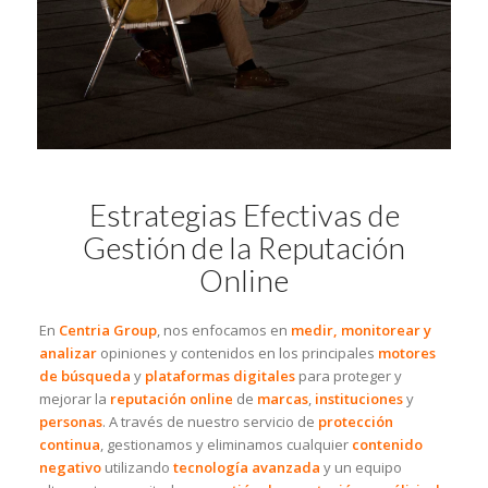
Estrategias Efectivas de
Gestión de la Reputación
Online
En
Centria Group
, nos enfocamos en
medir, monitorear y
analizar
opiniones y contenidos en los principales
motores
de búsqueda
y
plataformas digitales
para proteger y
mejorar la
reputación online
de
marcas
,
instituciones
y
personas
. A través de nuestro servicio de
protección
continua
, gestionamos y eliminamos cualquier
contenido
negativo
utilizando
tecnología avanzada
y un equipo